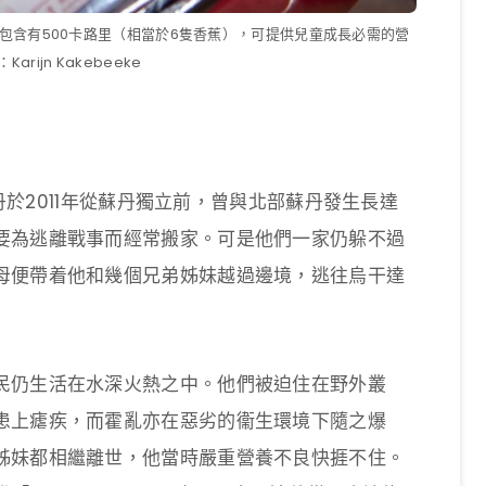
發，每包含有500卡路里（相當於6隻香蕉），可提供兒童成長必需的營
arijn Kakebeeke
蘇丹於2011年從蘇丹獨立前，曾與北部蘇丹發生長達
要為逃離戰事而經常搬家。可是他們一家仍躲不過
母便帶着他和幾個兄弟姊妹越過邊境，逃往烏干達
民仍生活在水深火熱之中。他們被迫住在野外叢
患上瘧疾，而霍亂亦在惡劣的衞生環境下隨之爆
姊妹都相繼離世，他當時嚴重營養不良快捱不住。