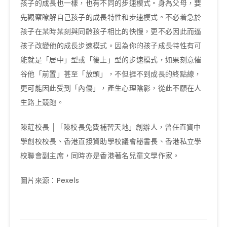
孩子的成長也一樣，也有不同的步速模式。身為父母，要
先觀察瞭解自己孩子的成長特性和步速模式。不必着急於
孩子在某時某刻與同齡孩子相比的快慢，更不必因此而逼
孩子改變他的成長步速模式。因為你的孩子成長特性有可
能就是「居中」型或「後上」型的步速模式，如果刻意催
谷他「前置」甚至「放頭」，不但捱不到成長的終點線，
更可能因此受到「內傷」，產生心理陰影，從此不願在人
生路上競跑。
陳葒校長 │「陳校長免費補習天地」創辦人，曾任直資中
學創校校長、香港直接資助學校議會秘書長、香港私立學
校聯會副主席，同時亦是香港著名兒童文學作家。
圖片來源：Pexels