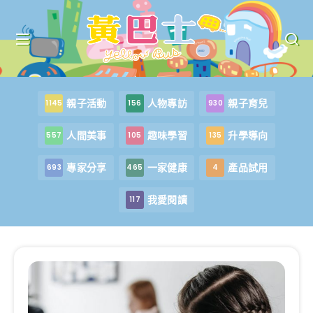
親子活動
人物專訪
親子育兒
1145
156
930
人間美事
趣味學習
升學導向
557
105
135
專家分享
一家健康
產品試用
693
465
4
我愛閱讀
117