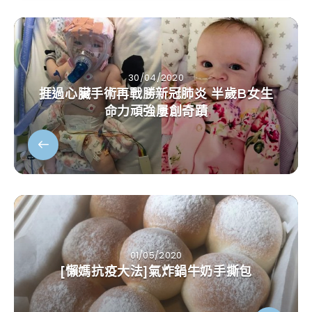
30/04/2020
捱過心臟手術再戰勝新冠肺炎 半歲B女生
命力頑強屢創奇蹟
01/05/2020
[懶媽抗疫大法]氣炸鍋牛奶手撕包