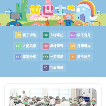
親子活動
人物專訪
親子育兒
1145
156
930
人間美事
趣味學習
升學導向
557
105
135
專家分享
一家健康
產品試用
693
465
4
我愛閱讀
117