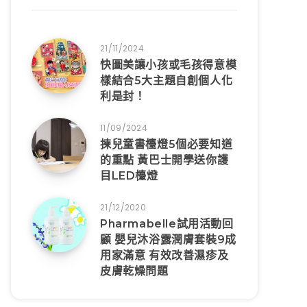
21/11/2024
快圖美讓小孩或毛孩得意模
樣結合5大主題自創個人化
利是封！
11/09/2024
揀兒童書檯燈5個必要知道
的重點 黃巴士開學送你護
目LED檯燈
21/12/2020
Pharmabelle試用活動回
顧 嬰兒沐浴露潤膚套裝9成
用家滿意 有效改善濕疹及
皮膚乾燥問題