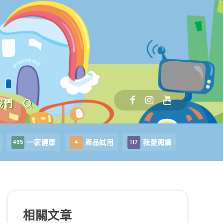
我們
一家健康
產品試用
我愛閱讀
465
4
117
相關文章