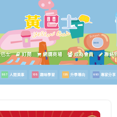
黃巴士
訂閱
網購商場
成為會員
聯絡
人間美事
趣味學習
升學導向
專家分享
557
105
135
693