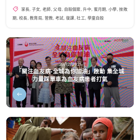
家長
,
子女
,
老師
,
父母
,
自殺個案
,
升中
,
蜜月期
,
小學
,
挫敗
期
,
校長
,
教育局
,
管教
,
考試
,
復課
,
社工
,
學童自殺
23/12/2021
「關注血友病•全城為你加油」啟動 集全城
力量踩單車為血友病患者打氣