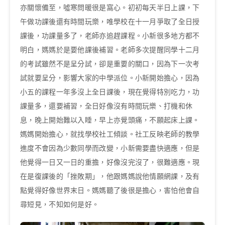
亦關懷備至，噓寒問暖很是窩心。初初每天半日上課，下
午做功課後還有時間玩樂，唯學校在十一月爭取了全日授
課後，功課量多了，老師亦追趕課程。小新很多地方都不
明白，媽媽於是要他課後補習。老師多次提醒同學十二月
的考試雖然不是呈分試，卻是重要的關口，因為下一次考
試就要呈分，影響大家的中學派位。小新開始擔心，因為
小五的課程一年多沒上全日課後，現在覺得特別吃力，功
課量多，還要補習，全日好像沒有時間玩樂、打機和休
息，晚上開始難以入睡，早上亦覺頭痛，不願起床上課。
媽媽開始擔心，就找學校社工傾談。社工反映老師的教學
進度不會因為少數同學而改變，小新需要盡快適應，但是
他覺得一日又一日的重擔，好像沒完沒了，很難適應。現
在是復課後的「挫敗期」，他跟媽媽說他情願網課，及有
點覺得好像世界末日。媽媽聽了後很是擔心，害怕他會自
尋短見，不知如何是好。