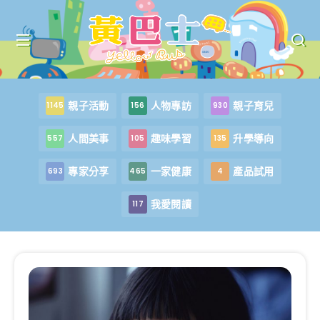
親子活動
人物專訪
親子育兒
1145
156
930
人間美事
趣味學習
升學導向
557
105
135
專家分享
一家健康
產品試用
693
465
4
我愛閱讀
117