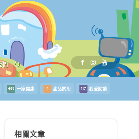
我們
一家健康
產品試用
我愛閱讀
465
4
117
相關文章