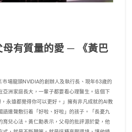
母有質量的愛 ─ 《黃巴
市場龍頭NVIDIA的創辦人及執行長、現年63歲的
在亞洲家庭長大，一輩子都要看心理醫生。這個下
，永遠都覺得你可以更好。」擁有非凡成就的AI教
國語連聲敷衍着「好啦、好啦」的孩子。「長憂九
的育兒心法。黃仁勳表示，父母的批評源於愛，他
方式，就是不斷鞭策。就是這種高壓環境，讓他練