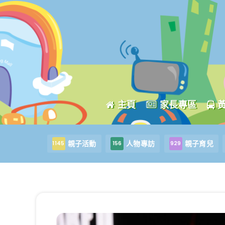
主頁
家長專區
親子活動
人物專訪
親子育兒
1145
156
929