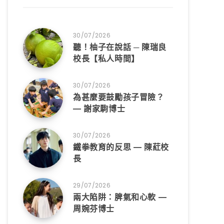
30/07/2026
聽！柚子在說話 ─ 陳瑞良
校長【私人時間】
30/07/2026
為甚麼要鼓勵孩子冒險？
— 謝家駒博士
30/07/2026
鐵拳教育的反思 — 陳葒校
長
29/07/2026
兩大陷阱：脾氣和心軟 —
周婉芬博士