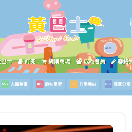
黃巴士
訂閱
網購商場
成為會員
聯絡
人間美事
趣味學習
升學導向
專家分享
557
105
135
693