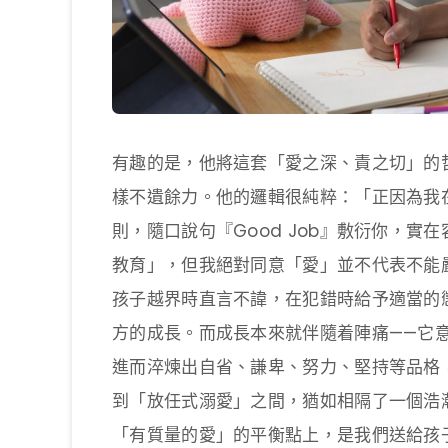
有趣的是，他將這套「愛之深、責之切」的哲
樣不遺餘力。他的邏輯很純粹：「正因為我
則，隨口說句『Good Job』敷衍你，
教育」，但我絕對同意「愛」並不代表不能
孩子越界時直言不諱，在犯錯時給予適當的
方的成長。而成長本來就伴隨着陣痛——它
進而淬煉出自省、謙卑、努力、堅持等品格
到「放任式溺愛」之間，猶如相隔了一個浩
「有質量的愛」的平衡點上，是我們送給孩