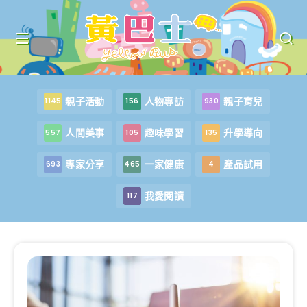
親子活動
人物專訪
親子育兒
1145
156
930
人間美事
趣味學習
升學導向
557
105
135
專家分享
一家健康
產品試用
693
465
4
我愛閱讀
117