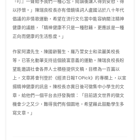
『叮』一聲給予我們一種心念，閱讀後讓人得到安慰、得
以抒懷。」陳瑞良校長亦有借鏡填詞人盧國沾於八十年代
倡議的非情歌運動，希望在流行文化當中能容納關注精神
健康的議題，「精神健康不只是一種慰藉，更應該是一種
正向而健康的生活態度。」
作家阿濃先生、陳國齡醫生、羅乃萱女士和梁麗美校長
等，已答允動筆支持這個饒富意義的運動。陳瑞良校長盼
望能邀請社會各界人士積極提供文稿，目標為一百篇以
上，文章將會刊登於《經濟日報TOPick》的專欄上，以宣
揚精神健康的訊息。陳校長亦冀日後可徵集中小學生的文
章，給他們一個平台去抒發胸懷：「目前語文世界的徵文
機會少之又少，難得我們有個園地，希望藉此鼓勵學生多
寫文章。」