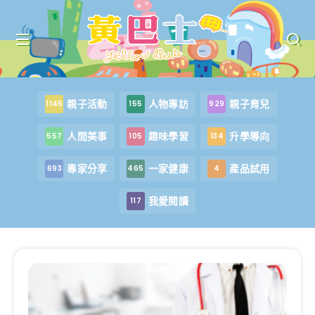
親子活動
人物專訪
親子育兒
1145
155
929
人間美事
趣味學習
升學導向
557
105
134
專家分享
一家健康
產品試用
693
465
4
我愛閱讀
117