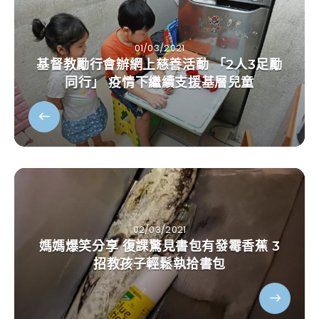
01/03/2021
基督教勵行會辦網上慈善活動 「2人3足勵
同行」 疫情下繼續支援基層兒童
02/03/2021
媽媽爆笑分享 復課驚見書包有發霉香蕉 3
招教孩子輕鬆執拾書包