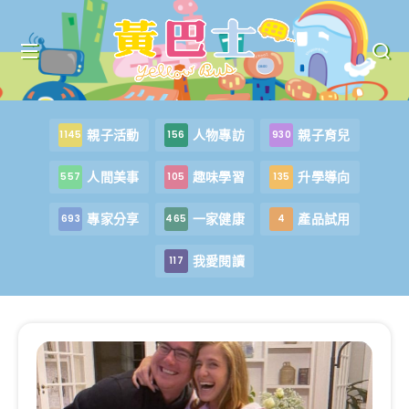
親子活動
人物專訪
親子育兒
1145
156
930
人間美事
趣味學習
升學導向
557
105
135
專家分享
一家健康
產品試用
693
465
4
我愛閱讀
117