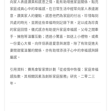
向家人表達讚美和感恩之情，能有助增進家庭關係，點亮
家庭成員心中的幸福感。在日常生活中經常向家人表達謝
意，讚美家人的優點，感恩他們為家庭的付出，珍惜每刻
共處的時光，並將這些幸福時刻記錄下來，足以成為珍貴
的家庭回憶。儀式感亦有助提升家庭幸福感，父母之間牽
手、擁抱等溫馨互動；透過小驚喜，如送上小禮物，或煮
一份愛心大餐，向伴侶表達愛意與謝意，除了有效促進夫
妻間甜蜜溫馨的關係，亦有助增添孩子心中的幸福感與歸
屬感。
引用資料：賽馬會智家樂計劃「從疫情中恢復：家庭幸福
感指數、其相關因素及創新家庭服務」研究，二零二三
年。