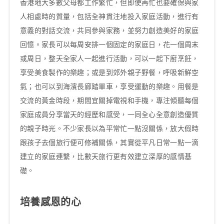
香港地大多數父母都工作繁忙，但即使再忙也要確保與家
人相處時的質量，包括全神貫注地投入家庭活動，進行有
意義的對話交流，共同參與家務，並努力創造美好的家庭
回憶。家長可以每周安排一個固定的家庭日，花一個周末
或周日，整天全家人一起進行活動，可以一起下廚烹飪，
享受美食製作的樂趣；或是到郊外親子野餐，呼吸新鮮空
氣；也可以到海濱長廊踏單車，享受運動的樂趣。用餐是
交流的黃金時段，期間宜關掉電視和手機，專注傾聽每個
家庭成員分享當天的經歷和感受，一同全心全意創造優質
的親子時光。不少家長以為平常忙一點沒關係，放大假時
跟孩子去個旅行便可修補關係，其實從平凡日常一點一滴
建立的家庭連繫，比數天旅行更有效建立深厚的感情基
礎。
培養感恩的心