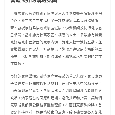
營造良好的溝通氛圍
「賽馬會智家樂計劃」團隊與港大李嘉誠醫學院護理學院
合作，於二零二三年進行了一項疫後家庭幸福感指數調
查，發現家庭幸福感與家庭健康、快樂和諧及精神健康息
息相關。當中擁有較高家庭幸福感的人士，多數擁有質素
較好及較多面對面的家庭溝通、與家人較常進行互動，並
會讚賞和陪伴家人。計劃提出了幾項增進家庭幸福的簡單
秘訣，包括坦誠相對、加強溝通，和把家人相處的時光放
在首位。
良好的家庭溝通是創造家庭幸福感的重要基礎。家長應跟
子女建立一個開放的對話機制，在日常生活中鼓勵孩子自
由表達想法和感受，各家庭成員之間應以同理心聆聽對方
說話，給予適當的回應和建議，避免批評和指責，讓每個
家庭成員都感受到被尊重和理解。在面對家庭糾紛時，首
要是保持冷靜，避免情緒化的反應，給予機會讓各方都能