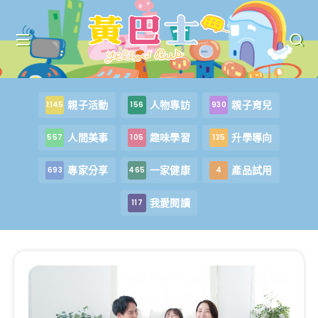
親子活動
人物專訪
親子育兒
1145
156
930
人間美事
趣味學習
升學導向
557
105
135
專家分享
一家健康
產品試用
693
465
4
我愛閱讀
117