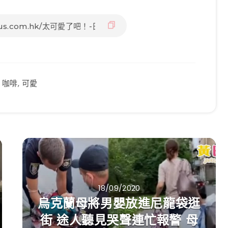
,
咖啡
,
可愛
18/09/2020
烏克蘭母將男嬰放進尼龍袋逛
街 途人聽見哭聲連忙報警 母