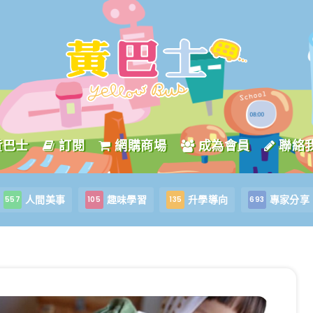
黃巴士
訂閱
網購商場
成為會員
聯絡
人間美事
趣味學習
升學導向
專家分享
557
105
135
693