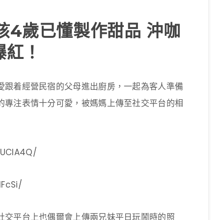
孩4歲已懂製作甜品 沖咖
爆紅！
愛跟着經營民宿的父母進出廚房，一起為客人準備
的專注表情十分可愛，被媽媽上傳至社交平台的相
ZUClA4Q/
FcSi/
社交平台上也偶爾會上傳兩兄妹平日玩鬧時的照