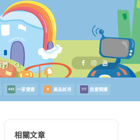
我們
一家健康
產品試用
我愛閱讀
465
4
117
相關文章