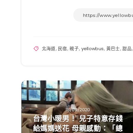
北海道
,
民宿
,
親子
,
yellowbus
,
黃巴士
,
甜品
18/09/2020
台灣小暖男！ 兒子特意存錢
給媽媽送花 母親感動：「總