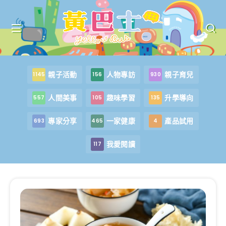
親子活動
人物專訪
親子育兒
1145
156
930
人間美事
趣味學習
升學導向
557
105
135
專家分享
一家健康
產品試用
693
465
4
我愛閱讀
117