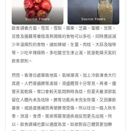
Source: Pexels
Source: Pexels
飲食調養方面，雪耳、雪梨、蘋果、芝蔴、蜜糖、甘蔗、
豆漿及蓮藕等養陰清熱潤燥的食物可以多吃，同時應該減
少辛溫燥烈的食物，諸如辣椒、生薑、肉桂、大蒜及咖啡
等。少吃辛辣燥熱，多吃酸甘生津止渴，就是乾燥天氣的
飲食原則。
然而，香港位處華南地區，氣候潮濕，加上冷飲凍食大行
其道，人們普遍脾胃虛弱，濕盛體質十分常見。再者，儘
管天氣乾燥，胃口會較天氣悶熱時為佳，但夏天暑濕邪氣
留在人體內未及祛除，脾胃功能尚未完全恢復，又因暴飲
暴食，或過度進補而再使脾胃受傷。所以往往一踏入秋冬
季，泄瀉、食滯、胃疾等腸胃道疾病反而更先出現。所
以，飲食調補也要以適度為宜，如欲對自己體質更加瞭