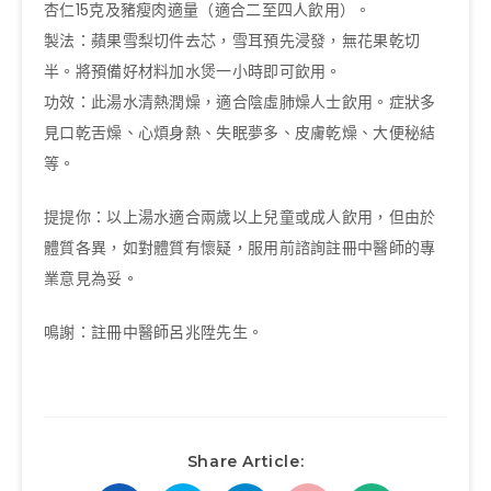
杏仁15克及豬瘦肉適量（適合二至四人飲用）。
製法：蘋果雪梨切件去芯，雪耳預先浸發，無花果乾切
半。將預備好材料加水煲一小時即可飲用。
功效：此湯水清熱潤燥，適合陰虛肺燥人士飲用。症狀多
見口乾舌燥、心煩身熱、失眠夢多、皮膚乾燥、大便秘結
等。
提提你：以上湯水適合兩歲以上兒童或成人飲用，但由於
體質各異，如對體質有懷疑，服用前諮詢註冊中醫師的專
業意見為妥。
鳴謝：註冊中醫師呂兆陞先生。
Share Article: