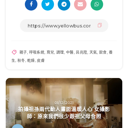
親子
,
呼吸系統
,
育兒
,
調理
,
中醫
,
呂兆陞
,
天氣
,
飲食
,
養
生
,
秋冬
,
乾燥
,
皮膚
01/12/2021
拍攝祖孫兩代動人畫面溫暖人心 女攝影
師：原來我們很少跟祖父母合照