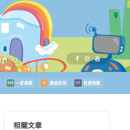
我們
一家健康
產品試用
我愛閱讀
465
4
117
相關文章