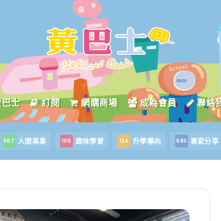
黃巴士
訂閱
網購商場
成為會員
聯絡
人間美事
趣味學習
升學導向
專家分享
557
105
134
693