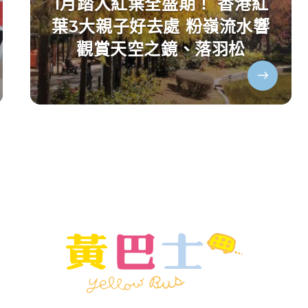
1月踏入紅葉全盛期！ 香港紅
葉3大親子好去處 粉嶺流水響
觀賞天空之鏡、落羽松