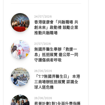
24/07/2026
香港復康會「共融職場 共
創未來」啟動禮 鼓勵企業
推動共融職場
21/07/2026
無國界醫生舉辦「救援一
息」巡迴展覽 邀公眾一同
守護傷病者呼吸
26/06/2026
「7.7無國界醫生日」 本港
三商場辦巡迴展覽 認識全
球人道危機
26/06/2026
昇普計劃1對1全面升學指導