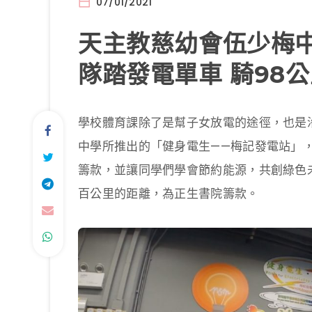
07/01/2021
天主教慈幼會伍少梅中
隊踏發電單車 騎98
學校體育課除了是幫子女放電的途徑，也是
中學所推出的「健身電生——梅記發電站」
籌款，並讓同學們學會節約能源，共創綠色
百公里的距離，為正生書院籌款。