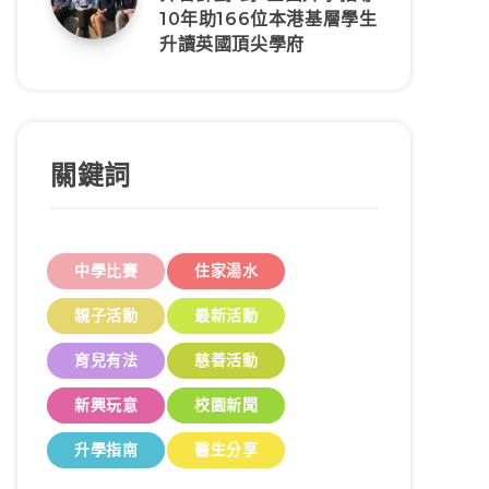
10年助166位本港基層學生
升讀英國頂尖學府
關鍵詞
中學比賽
住家湯水
親子活動
最新活動
育兒有法
慈善活動
新興玩意
校園新聞
升學指南
醫生分享