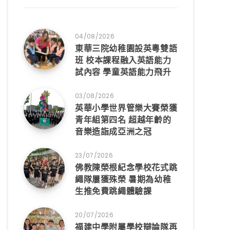
04/08/2026
東華三院幼稚園設英粵雙語
班 校本課程融入英語能力
試內容 學童英語能力飛升
03/08/2026
英華小學世界管樂大賽榮獲
青年組第四名 超越年齡的
音樂造詣成亞洲之冠
23/07/2026
佛教陳榮根紀念學校花式跳
繩隊屢獲殊榮 暑期為幼稚
生推免費跳繩體驗課
20/07/2026
福建中學附屬學校辯論隊再