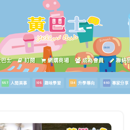
黃巴士
訂閱
網購商場
成為會員
聯絡
人間美事
趣味學習
升學導向
專家分享
557
105
134
693