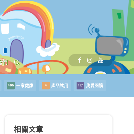
我們
一家健康
產品試用
我愛閱讀
465
4
117
相關文章