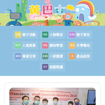
親子活動
人物專訪
親子育兒
1145
155
929
人間美事
趣味學習
升學導向
557
105
134
專家分享
一家健康
產品試用
693
465
4
我愛閱讀
117