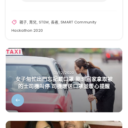
親子
,
育兒
,
STEM
,
長者
,
SMART Community
Hackathon 2020
31/12/2020
女子匆忙出門忘記戴口罩 剛想回家拿取被
的士司機叫停 司機贈送口罩並暖心提醒