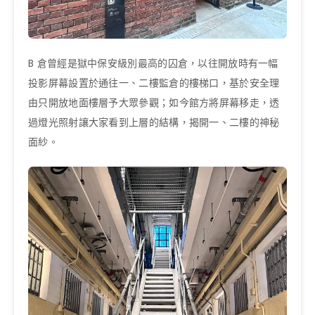
B 倉曾經是獄中保安級別最高的囚倉，以往開放時有一幅
投影屏幕設置於通往一、二樓監倉的樓梯口，基於安全理
由只開放地面樓層予大眾參觀；如今館方將屏幕移走，透
過燈光照射讓大家看到上層的結構，揭開一、二樓的神秘
面紗。