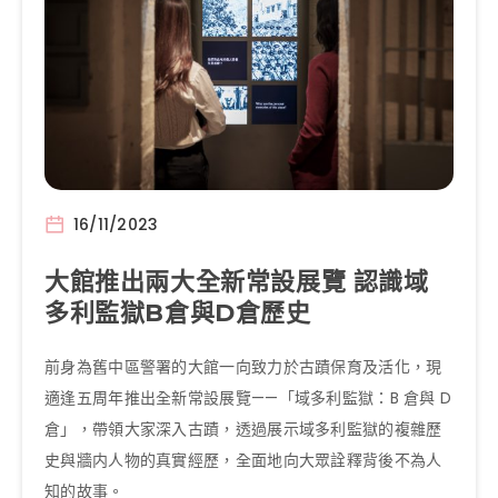
16/11/2023
大館推出兩大全新常設展覽 認識域
多利監獄B倉與D倉歷史
前身為舊中區警署的大館一向致力於古蹟保育及活化，現
適逢五周年推出全新常設展覽——「域多利監獄：B 倉與 D
倉」，帶領大家深入古蹟，透過展示域多利監獄的複雜歷
史與牆内人物的真實經歷，全面地向大眾詮釋背後不為人
知的故事。