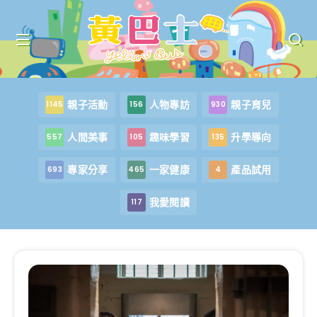
親子活動
人物專訪
親子育兒
1145
156
930
人間美事
趣味學習
升學導向
557
105
135
專家分享
一家健康
產品試用
693
465
4
我愛閱讀
117