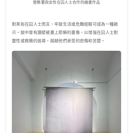
懲教署與女性在囚人士合作的繪畫作品
對某些在囚人士而言，牢獄生活或危難經驗可成為一種啟
示。獄中曾有牆壁被畫上耶穌的畫像，以增強在囚人士對
靈性或救贖的追尋，超越他們承受的悲傷和苦楚。