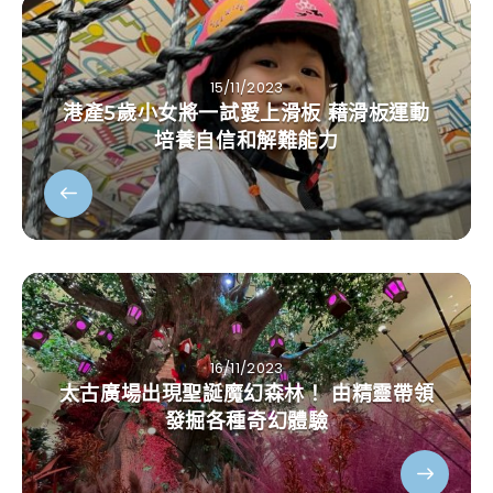
15/11/2023
港產5歲小女將一試愛上滑板 藉滑板運動
培養自信和解難能力
16/11/2023
太古廣場出現聖誕魔幻森林！ 由精靈帶領
發掘各種奇幻體驗