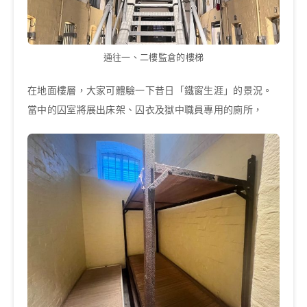
通往一、二樓監倉的樓梯
在地面樓層，大家可體驗一下昔日「鐵窗生涯」的景況。
當中的囚室將展出床架、囚衣及獄中職員專用的廁所，