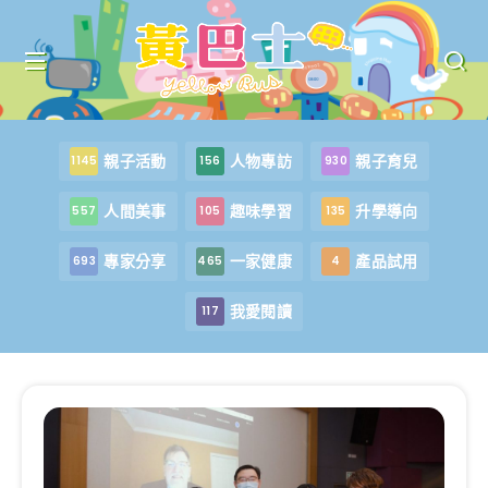
親子活動
人物專訪
親子育兒
1145
156
930
人間美事
趣味學習
升學導向
557
105
135
專家分享
一家健康
產品試用
693
465
4
我愛閱讀
117