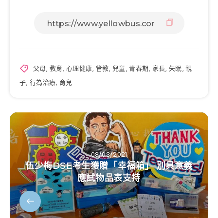
父母
,
教育
,
心理健康
,
管教
,
兒童
,
青春期
,
家長
,
失眠
,
親
子
,
行為治療
,
育兒
08/03/2021
伍少梅DSE考生獲贈「幸福箱」 別具意義
應試物品表支持