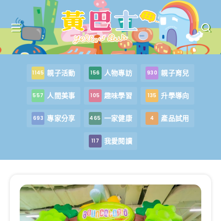
親子活動
人物專訪
親子育兒
1145
156
930
人間美事
趣味學習
升學導向
557
105
135
專家分享
一家健康
產品試用
693
465
4
我愛閱讀
117