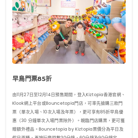
早鳥門票85折
由11月27日至12月14日預售期間，登入Kiztopia香港官網、
Klook網上平台或Bouncetopia門店，可率先搶購三款門
票（單次入場、10次入場及年票），更可享有85折早鳥優
惠（30 分鐘單次入場門票除外）。親臨門店購票，更可獲
贈額外禮品。Bouncetopia by Kiztopia票價分為平日及
假日兩種，再按玩樂時數30分鐘、60分鐘及90分鐘定