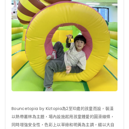
Bouncetopia by Kiztopia為2至10歲的孩童而設，裝潢
以熱帶叢林為主題，場內設施起用孩童鍾愛的圓滑線條，
同時增強安全性，色彩上以草綠和明黃為主調，綴以大自