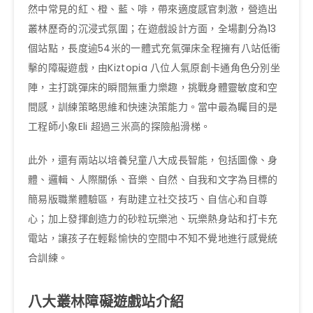
然中常見的紅、橙、藍、啡，帶來適度感官刺激，營造出
叢林歷奇的沉浸式氛圍；在遊戲設計方面，全場劃分為13
個站點，長度逾54米的一體式充氣彈床全程擁有八站低衝
擊的障礙遊戲，由Kiztopia 八位人氣原創卡通角色分別坐
陣，主打跳彈床的瞬間無重力樂趣，挑戰身體靈敏度和空
間感，訓練策略思維和快速決策能力。當中最為矚目的是
工程師小象Eli 超過三米高的探險船滑梯。
此外，還有兩站以培養兒童八大成長智能，包括圖像、身
體、邏輯、人際關係、音樂、自然、自我和文字為目標的
簡易版職業體驗區，有助建立社交技巧、自信心和自尊
心；加上發揮創造力的砂粒玩樂池、玩樂熱身站和打卡充
電站，讓孩子在輕鬆愉快的空間中不知不覺地進行感覺統
合訓練。
八大叢林障礙遊戲站介紹