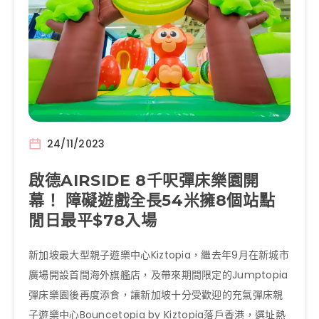
24/11/2023
啟德AIRSIDE 8千呎彈床樂園開
幕！ 障礙遊戲全長54米擁8個站點
閒日最平$78入場
新加坡最大型親子遊樂中心Kiztopia，繼去年9月在新城市
廣場開設首間海外旗艦店，及帶來期間限定的Jumptopia
彈床樂園後再度添食，讓新加坡十分受歡迎的充氣彈床親
子遊樂中心Bouncetopia by Kiztopia落戶香港，選址熱