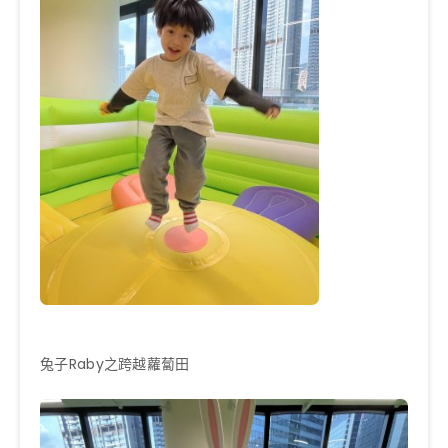
兔子Raby之跨越蘿蔔田