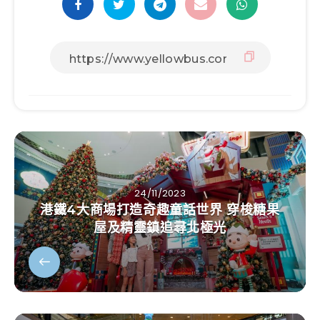
24/11/2023
港鐵4大商場打造奇趣童話世界 穿梭糖果
屋及精靈鎮追尋北極光