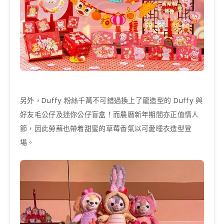
另外，Duffy 粉絲千萬不可錯過換上了龍造型的 Duffy 與
好友毛公仔及迷你公仔盲盒！而農曆新年期間亦正值情人
節，因此勞蘇也帶着甜蜜的草莓香氣以可愛睡衣造型登
場。