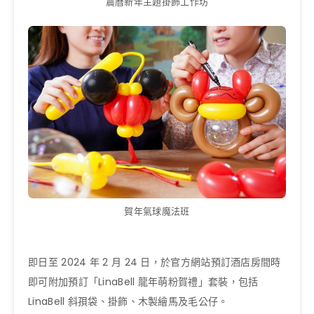
農曆新年主題掛飾工作坊
賀年氣球魔法班
即日至 2024 年 2 月 24 日，於官方網站預訂酒店房間時
即可附加預訂「LinaBell 龍年萌粉賀禮」套裝，包括
LinaBell 斜孭袋、掛飾、木製繪馬及毛公仔。