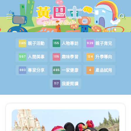
親子活動
人物專訪
親子育兒
1145
155
929
人間美事
趣味學習
升學導向
557
105
134
專家分享
一家健康
產品試用
693
465
4
我愛閱讀
117