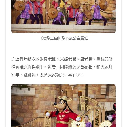
《魔龍王國》龍心族公主雷雅
穿上賀年新衣的米奇老鼠、米妮老鼠、唐老鴨、黛絲與財
神高飛亦將與歌手、舞者一同陸續於舞台亮相，和大家拜
拜年、跳跳舞，祝願大家龍飛「喜」舞！