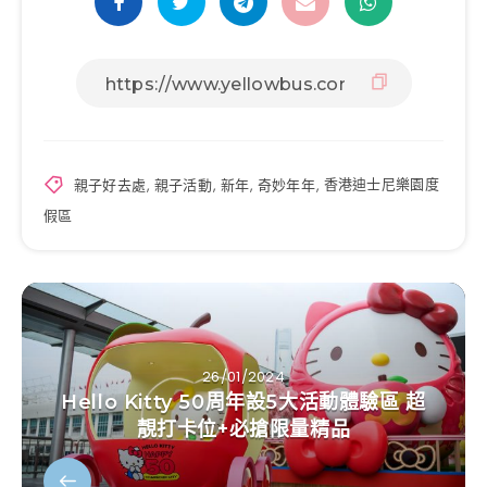
親子好去處
,
親子活動
,
新年
,
奇妙年年
,
香港迪士尼樂園度
假區
26/01/2024
Hello Kitty 50周年設5大活動體驗區 超
靚打卡位+必搶限量精品