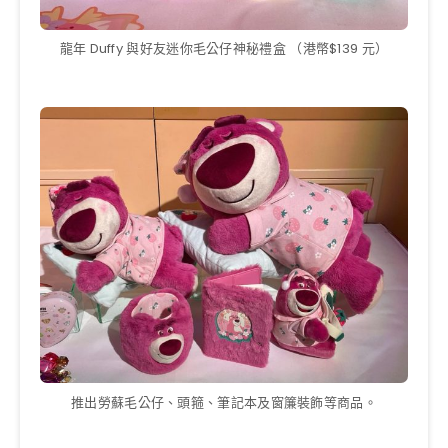
龍年 Duffy 與好友迷你毛公仔神秘禮盒 （港幣$139 元）
推出勞蘇毛公仔、頭箍、筆記本及窗簾裝飾等商品。