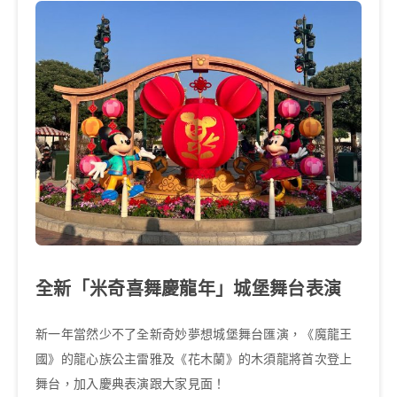
全新「米奇喜舞慶龍年」城堡舞台表演
新一年當然少不了全新奇妙夢想城堡舞台匯演，《魔龍王
國》的龍心族公主雷雅及《花木蘭》的木須龍將首次登上
舞台，加入慶典表演跟大家見面！