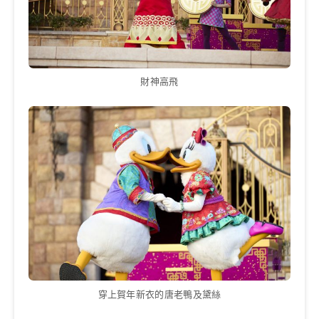
財神高飛
穿上賀年新衣的唐老鴨及黛絲