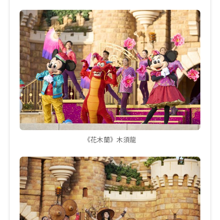
《花木蘭》木須龍