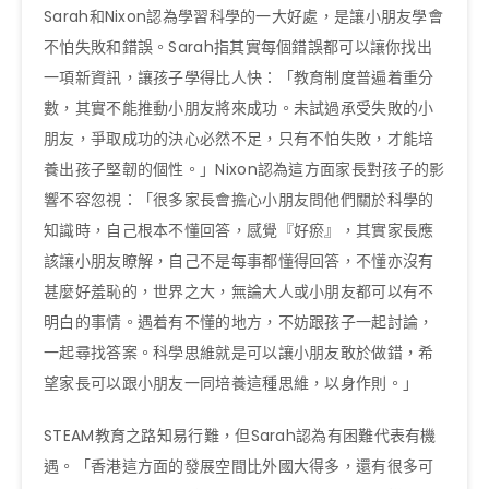
Sarah和Nixon認為學習科學的一大好處，是讓小朋友學會
不怕失敗和錯誤。Sarah指其實每個錯誤都可以讓你找出
一項新資訊，讓孩子學得比人快：「教育制度普遍着重分
數，其實不能推動小朋友將來成功。未試過承受失敗的小
朋友，爭取成功的決心必然不足，只有不怕失敗，才能培
養出孩子堅韌的個性。」Nixon認為這方面家長對孩子的影
響不容忽視：「很多家長會擔心小朋友問他們關於科學的
知識時，自己根本不懂回答，感覺『好瘀』，其實家長應
該讓小朋友瞭解，自己不是每事都懂得回答，不懂亦沒有
甚麼好羞恥的，世界之大，無論大人或小朋友都可以有不
明白的事情。遇着有不懂的地方，不妨跟孩子一起討論，
一起尋找答案。科學思維就是可以讓小朋友敢於做錯，希
望家長可以跟小朋友一同培養這種思維，以身作則。」
STEAM教育之路知易行難，但Sarah認為有困難代表有機
遇。「香港這方面的發展空間比外國大得多，還有很多可