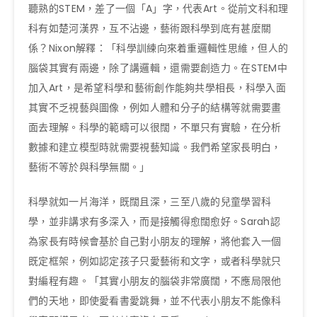
聽熟的STEM，差了一個「A」字，代表Art。從前文科和理
科有如楚河漢界，互不沾邊，藝術跟科學到底有甚麼關
係？Nixon解釋：「科學訓練向來着重邏輯性思維，但人的
腦袋其實有兩邊，除了講邏輯，還需要創造力。在STEM中
加入Art，是希望科學和藝術創作能夠共學相長，科學入面
其實不乏視藝與圖像，例如人體和分子的結構等就需要畫
面去理解。科學的範疇可以很闊，不單只有實驗，在分析
數據和建立模型時就需要視藝知識。我們希望家長明白，
藝術不等於與科學無關。」
科學就如一片海洋，既闊且深，三至八歲的兒童學習科
學，並非講求有多深入，而是接觸得愈闊愈好。Sarah認
為家長有時候會基於自己對小朋友的理解，將他套入一個
既定框架，例如認定孩子只愛藝術和文字，或者科學就只
對編程有趣。「其實小朋友的腦袋非常廣闊，不應局限他
們的天地，即使愛看書愛跳舞，並不代表小朋友不能像科