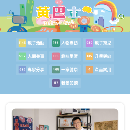
親子活動
人物專訪
親子育兒
1145
156
930
人間美事
趣味學習
升學導向
557
105
135
專家分享
一家健康
產品試用
693
465
4
我愛閱讀
117