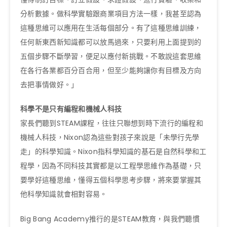
分析數據。做科學實驗跟商業項目方法一樣，我甚至認為
這種思維可以應用在生活每個部分。有了這種思維訓練，
任何新東西新知識都可以放馬過來，只要利用上面提到的
五個步驟不斷學習，便足以應付新挑戰。不敢說這套思維
在各行各業都百分百合用，但至少能夠讓你有目標及方向
去把事情做好。」
科學不是只有編程和機械人科技
家長們聽到STEAM課程，往往只聯想到時下流行的編程和
機械人科技，Nixon認為這些對孩子來說是「未學行先學
走」的科學知識。Nixon指科學知識的基石是自然科學和工
程學，因為不同科技其實都是以工程學思維作為基礎，只
要學好這種思維，懂得五個科學思考步驟，將來要掌握其
他科學知識就會相對容易。
Big Bang Academy推行的是STEAM教育，與我們聽慣