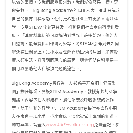
以做的事情，令我們感覺很刺激。我們就像蘋果一樣，要
做先鋒。」Big Bang Academy的願景宏大，並非只講求
自己的教育目標成功，他們更希望社會上有更多人關注科
學，令到STEAM教育更普及，推動整個社會走向科學化發
展。「其實科學知識可以解決到世界上許多難題，例如人
口過剩、氣候變化和環境污染等，將STEAM引伸到去如何
解決這些問題上，讓小朋友理解問題出現的原因，如何影
響人類生活，推展到同理心的層面，讓他們明白科學是一
個可以幫助他人和解決問題的途徑。」
Big Bang Academy最近為「友邦慈善基金網上健康樂
園」擔任導師，開設STEM Academy，教授有趣的科學
知識，內容包括人體結構、消化系統及呼吸系統的運作
等。除了生動的教學，STEM Academy每堂亦會教小朋
友在家做一項小手工或小實驗，深化課堂上學到的知識。
如有興趣，請登入
www.AIAF-wellness.org
免費登記，參