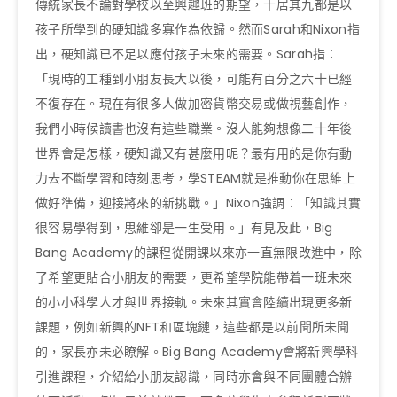
傳統家長不論對學校以至興趣班的期望，十居其九都是以
孩子所學到的硬知識多寡作為依歸。然而Sarah和Nixon指
出，硬知識已不足以應付孩子未來的需要。Sarah指：
「現時的工種到小朋友長大以後，可能有百分之六十已經
不復存在。現在有很多人做加密貨幣交易或做視藝創作，
我們小時候讀書也沒有這些職業。沒人能夠想像二十年後
世界會是怎樣，硬知識又有甚麼用呢？最有用的是你有動
力去不斷學習和時刻思考，學STEAM就是推動你在思維上
做好準備，迎接將來的新挑戰。」Nixon強調：「知識其實
很容易學得到，思維卻是一生受用。」有見及此，Big
Bang Academy的課程從開課以來亦一直無限改進中，除
了希望更貼合小朋友的需要，更希望學院能帶着一班未來
的小小科學人才與世界接軌。未來其實會陸續出現更多新
課題，例如新興的NFT和區塊鏈，這些都是以前聞所未聞
的，家長亦未必瞭解。Big Bang Academy會將新興學科
引進課程，介紹給小朋友認識，同時亦會與不同團體合辦