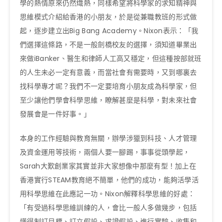
學的熱情原來仍然熾熱，同樣希望將科學家的求知精神與
思維模式介紹給香港的小朋友，於是從兼職教班的形式做
起，逐步建立出Big Bang Academy。Nixon表示：「我
們選擇這條路，不是一般劍橋校友的選擇，須知道畢業出
來做iBanker、醫生和律師人工高又穩定，但這種按部就班
的人生未必一定有意義，而當社會有需要時，又到哪裏去
找科學專才呢？我們不一定要培育小朋友成為科學家，但
至少讓他們學會科學思維，瞭解甚麼是科學，對未來社會
發展會是一件好事。」
本身的工作經驗與教育無關，辦學涉獵到科技、人才管理
及資金運用等技術，兩個人要一腳踢，事事從頭學起，
Sarah大歎創業家其實並非大家想像中那麼有型！加上在
香港實行STEAM教育絕不簡單，他們的成功，能夠活學活
用科學思維在此應記一功。Nixon解釋科學思維的好處：
「有受過科學思維訓練的人，會比一般人多做幾步，包括
懂得制訂目標、訂立假設、求證假設、進行實驗、收集和