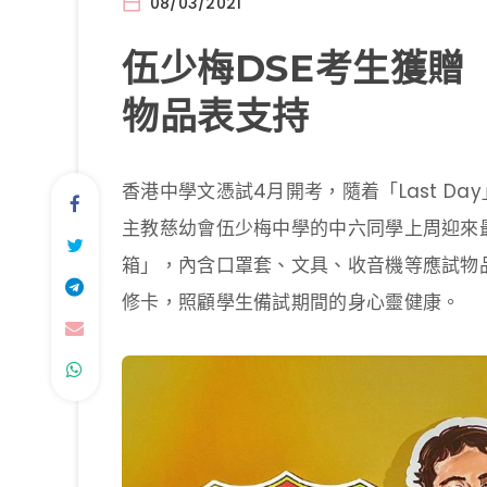
08/03/2021
伍少梅DSE考生獲贈
物品表支持
香港中學文憑試4月開考，隨着「Last D
主教慈幼會伍少梅中學的中六同學上周迎來
箱」，內含口罩套、文具、收音機等應試物
修卡，照顧學生備試期間的身心靈健康。