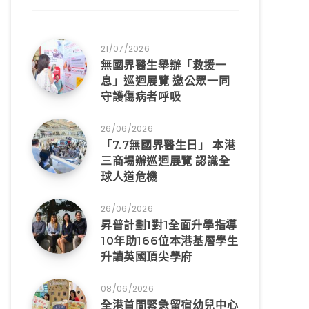
21/07/2026
無國界醫生舉辦「救援一
息」巡迴展覽 邀公眾一同
守護傷病者呼吸
26/06/2026
「7.7無國界醫生日」 本港
三商場辦巡迴展覽 認識全
球人道危機
26/06/2026
昇普計劃1對1全面升學指導
10年助166位本港基層學生
升讀英國頂尖學府
08/06/2026
全港首間緊急留宿幼兒中心