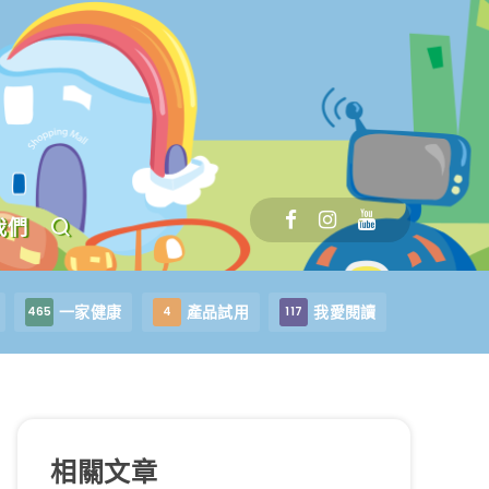
我們
一家健康
產品試用
我愛閱讀
465
4
117
相關文章