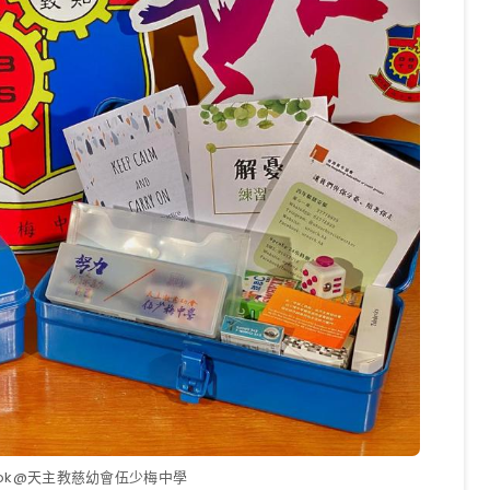
ook@天主教慈幼會伍少梅中學