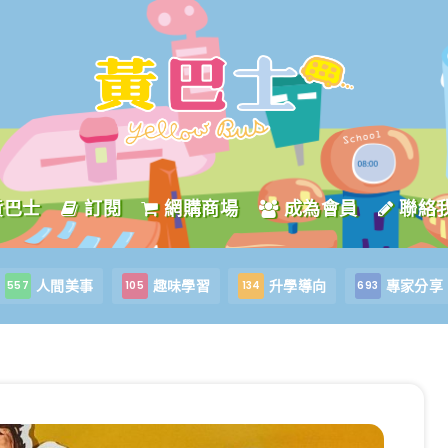
黃巴士
訂閱
網購商場
成為會員
聯絡
人間美事
趣味學習
升學導向
專家分享
557
105
134
693