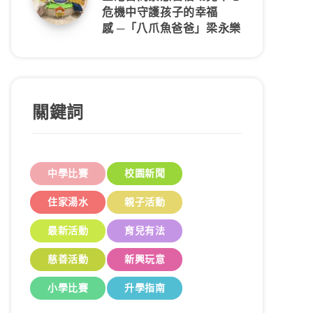
危機中守護孩子的幸福
感 ─「八爪魚爸爸」梁永樂
關鍵詞
中學比賽
校園新聞
住家湯水
親子活動
最新活動
育兒有法
慈善活動
新興玩意
小學比賽
升學指南