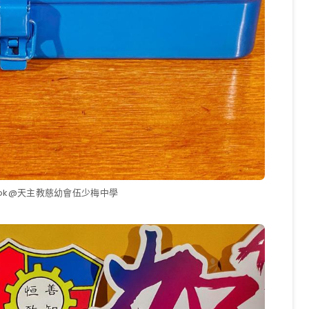
ook@天主教慈幼會伍少梅中學