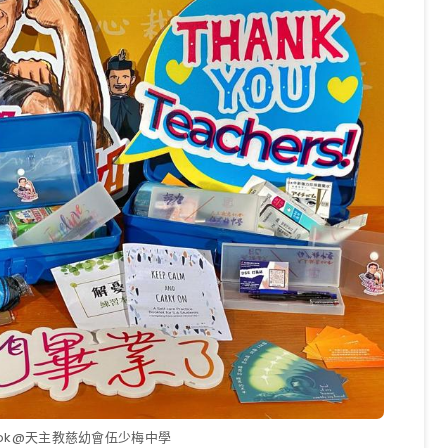
ook@天主教慈幼會伍少梅中學