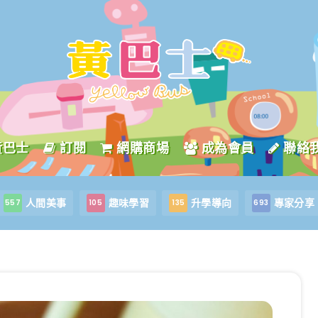
黃巴士
訂閱
網購商場
成為會員
聯絡
人間美事
趣味學習
升學導向
專家分享
557
105
135
693