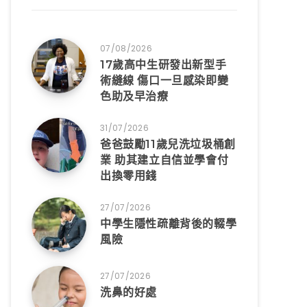
07/08/2026
17歲高中生研發出新型手
術縫線 傷口一旦感染即變
色助及早治療
31/07/2026
爸爸鼓勵11歲兒洗垃圾桶創
業 助其建立自信並學會付
出換零用錢
27/07/2026
中學生隱性疏離背後的輟學
風險
27/07/2026
洗鼻的好處