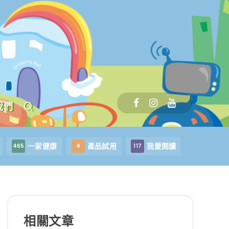
我們
一家健康
產品試用
我愛閱讀
465
4
117
相關文章