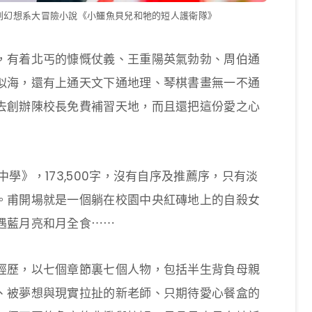
原創幻想系大冒險小說《小鱷魚貝兒和牠的短人護衛隊》
，有着北丐的慷慨仗義、王重陽英氣勃勃、周伯通
似海，還有上通天文下通地理、琴棋書畫無一不通
去創辦陳校長免費補習天地，而且還把這份愛之心
學》，173,500字，沒有自序及推薦序，只有淡
。甫開場就是一個躺在校園中央紅磚地上的自殺女
遇藍月亮和月全食⋯⋯
經歷，以七個章節裏七個人物，包括半生背負母親
、被夢想與現實拉扯的新老師、只期待愛心餐盒的