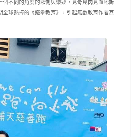
七個不同的角度的悲慟與懷疑，見骨見肉見血地訴
期全球熱捧的《鐵拳教育》，引起無數教育作者甚