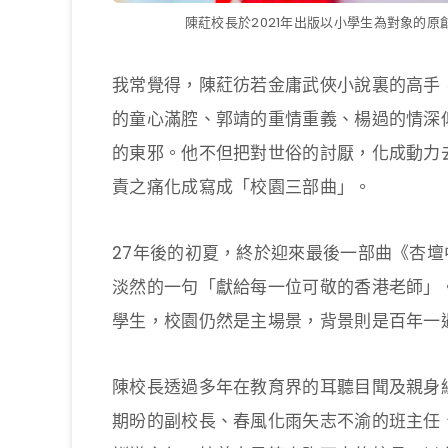
陳葒校長於2021年出版以小學生為對象的
我常覺得，陳葒彷若金庸武俠小說裏的高手
的童心滿腔、郭靖的重情重義、楊過的情深
的東邪。他不但把對世俗的討厭，化成動力
責之痛化成寫成「校園三部曲」。
27年後的初夏，終於迎來最後一部曲《杏壇中
淡然的一句「獻給每一位可敬的香港老師」
學生，校園仍然是主場景，背景則是百年一
陳校長透過多年在教育界的耳聽目聞及親身
期昐的副校長、春風化雨矢志不渝的班主任