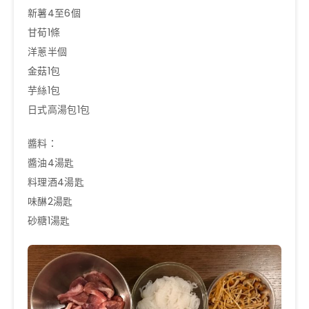
新薯4至6個
甘荀1條
洋蔥半個
金菇1包
芋絲1包
日式高湯包1包
醬料：
醬油4湯匙
料理酒4湯匙
味醂2湯匙
砂糖1湯匙