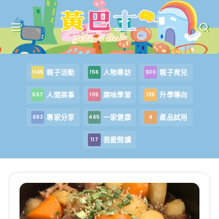
親子活動
人物專訪
親子育兒
1145
156
930
人間美事
趣味學習
升學導向
557
105
135
專家分享
一家健康
產品試用
693
465
4
我愛閱讀
117