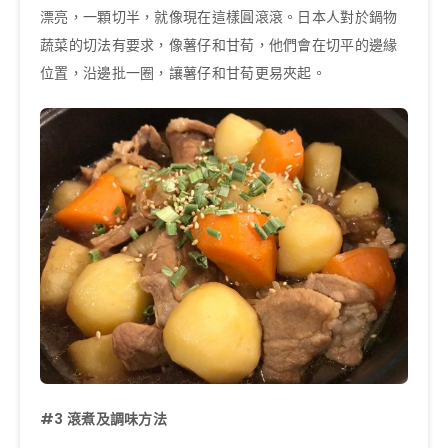
漂亮，一顆切半，就像現在這樣圓滾滾。日本人對於鍋物
蔬菜的切法有要求，像薯仔和甘荀，他們會在切平的邊緣
位置，沿邊批一圈，讓薯仔和甘荀更易夾起。
#3
滾煮及調味方法