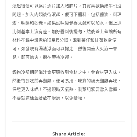
滾起後便可以逐片逐片加入豬腩片，其實喜歡換成牛也沒
問題。加入肉類後待滾起，便可下醬料，包括醬油、料理
酒、味醂和砂糖。如果試味後覺得太鹹可以加水，但上述
比例基本上沒有差。加好醬料後攪勻，然後蓋上蓋讓所有
材料在鍋中燉煮約10至15分鐘，煮到薯仔和甘荀軟身便
可，如發現有湯渣浮面可以撇走。然後開蓋大火滾一會
兒，即可熄火，擱在旁待冷卻。
鍋物冷卻期間湯汁會更吸收到食材之中，令食材更入味，
然後待到吃前再翻熱，便可食用。吃剩的隔天翻熱再吃，
保證更入味呢！不過現時天氣熱，剩菜記緊要雪入雪櫃，
不要就這樣蓋著放在廚房，以免變壞。
Share Article: