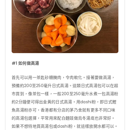
#1
如何做高湯
首先可以用一茶匙砂糖醃肉，令肉軟化。接著要做高湯，
預備約200至250毫升日式高湯。這類日式高湯包可以在超
市買到，像茶包一樣，一般200至250毫升水煮一包高湯粉
約2分鐘便可得出金黃的日式高湯。用dashi粉，即日式鰹
魚高湯粉亦可，香港都有分店的茅乃舍就有更多不同口味
的高湯包選擇，平常用來配白麵豉做烏冬湯底也非常好。
如果不想特地買高湯包或dashi粉，就這樣放開水都可以。