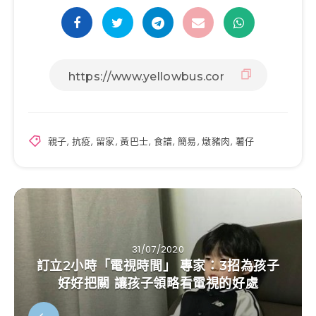
親子
,
抗疫
,
留家
,
黃巴士
,
食譜
,
簡易
,
燉豬肉
,
薯仔
31/07/2020
訂立2小時「電視時間」 專家：3招為孩子
好好把關 讓孩子領略看電視的好處