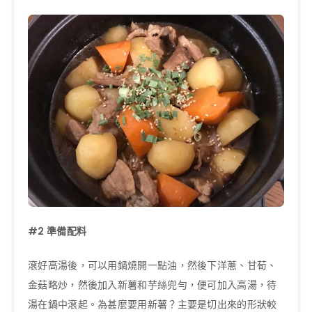
#2
準備配料
滾好高湯後，可以用鍋燒開一點油，然後下洋蔥、甘荀、
金菇略炒，然後加入新薯和芋絲兜勻，便可加入高湯，待
湯在鍋中滾起。為甚麼要用新薯？主要是切出來的形狀較