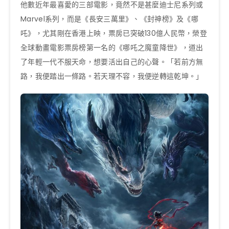
他數近年最喜愛的三部電影，竟然不是甚麼迪士尼系列或
Marvel系列，而是《長安三萬里》、《封神榜》及《哪
吒》，尤其剛在香港上映，票房已突破130億人民幣，榮登
全球動畫電影票房榜第一名的《哪吒之魔童降世》，道出
了年輕一代不服天命，想要活出自己的心聲。「若前方無
路，我便踏出一條路。若天理不容，我便逆轉這乾坤。」