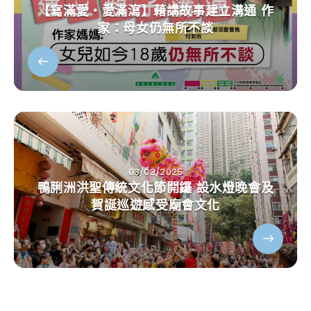
【寫滿愛‧愛滿瀉】藉講故事建立溝通 作
家：母女仍無所不談
03/03/2025
鴨脷洲洪聖傳統文化節開鑼 設水燈晚會及
賀誕巡遊感受廟會文化