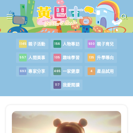
親子活動
人物專訪
親子育兒
1145
156
930
人間美事
趣味學習
升學導向
557
105
135
專家分享
一家健康
產品試用
693
465
4
我愛閱讀
117