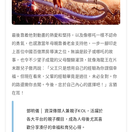
最後靠着他對動畫的熱愛和堅持，以及像哪吒一樣不認命
的勇氣，也感激當年母親靠養老金支持他，一步一腳印走
上首位中國百億票房導演之位。無論是餃子或哪吒的故
事，也令不少望子成龍的父母醍醐灌頂，就像海龍王在片
末跟兒子傲丙說：「父王只是想用自己的經驗為你謀個幸
福。但現在看來，父輩的經驗畢竟是過往，未必全對。你
的路還需你去闖。今後，忠於自己內心的選擇吧！」言猶
在耳！
鄧明儀 │ 資深傳媒人兼親子KOL，活躍於
各大平台的親子欄目，成為人母後尤其喜
歡分享湊仔的幸福和育兒心得。