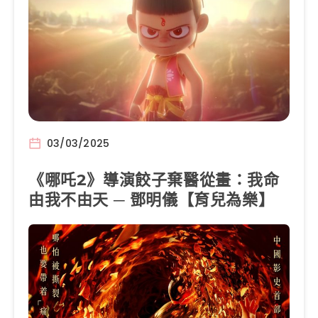
03/03/2025
《哪吒2》導演餃子棄醫從畫：我命
由我不由天 ─ 鄧明儀【育兒為樂】