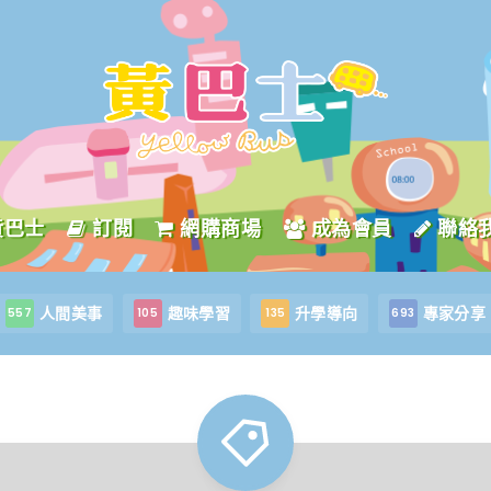
黃巴士
訂閱
網購商場
成為會員
聯絡
人間美事
趣味學習
升學導向
專家分享
557
105
135
693