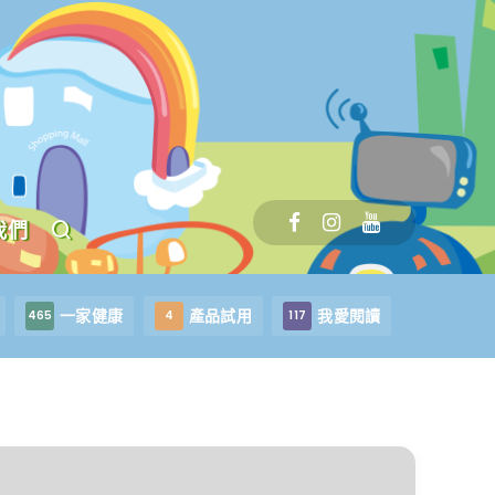
我們
一家健康
產品試用
我愛閱讀
465
4
117