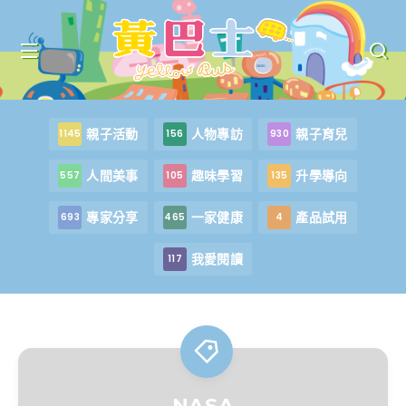
親子活動
人物專訪
親子育兒
1145
156
930
人間美事
趣味學習
升學導向
557
105
135
專家分享
一家健康
產品試用
693
465
4
我愛閱讀
117
NASA