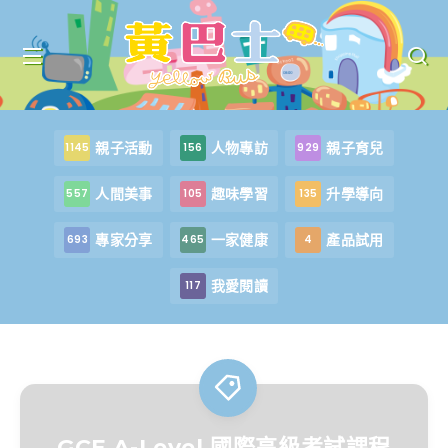
親子活動
人物專訪
親子育兒
1145
156
929
人間美事
趣味學習
升學導向
557
105
135
專家分享
一家健康
產品試用
693
465
4
我愛閱讀
117
GCE A-Level 國際高級考試課程