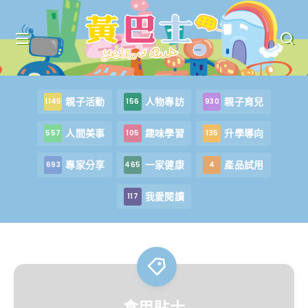
親子活動
人物專訪
親子育兒
1145
156
930
人間美事
趣味學習
升學導向
557
105
135
專家分享
一家健康
產品試用
693
465
4
我愛閱讀
117
食用貼士