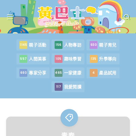
親子活動
人物專訪
親子育兒
1145
156
930
人間美事
趣味學習
升學導向
557
105
135
專家分享
一家健康
產品試用
693
465
4
我愛閱讀
117
青春