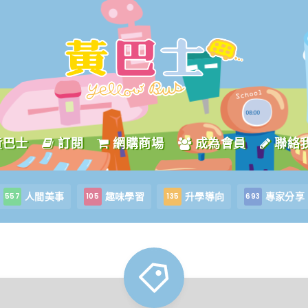
黃巴士
訂閱
網購商場
成為會員
聯絡
人間美事
趣味學習
升學導向
專家分享
557
105
135
693