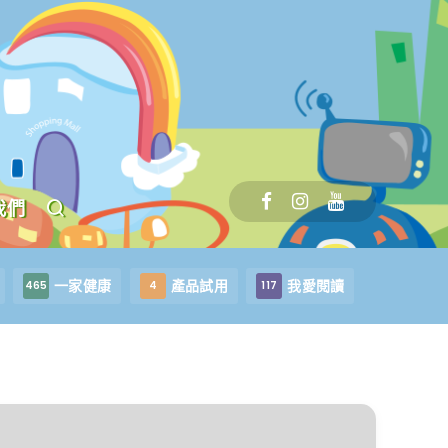
我們
一家健康
產品試用
我愛閱讀
465
4
117