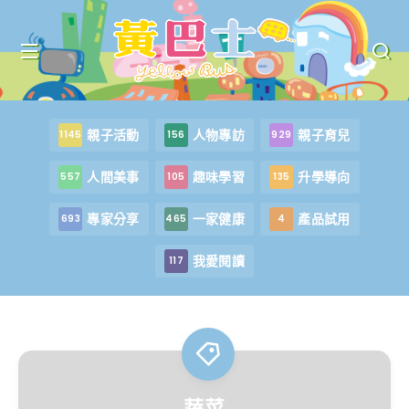
親子活動
人物專訪
親子育兒
1145
156
929
人間美事
趣味學習
升學導向
557
105
135
專家分享
一家健康
產品試用
693
465
4
我愛閱讀
117
蔬菜