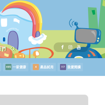
我們
一家健康
產品試用
我愛閱讀
465
4
117