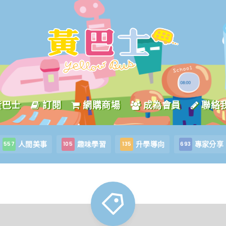
黃巴士
訂閱
網購商場
成為會員
聯絡
人間美事
趣味學習
升學導向
專家分享
557
105
135
693