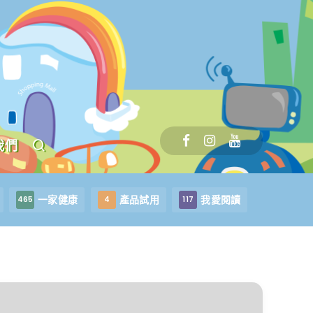
我們
一家健康
產品試用
我愛閱讀
465
4
117