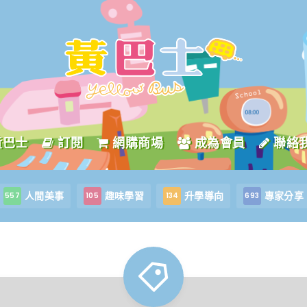
黃巴士
訂閱
網購商場
成為會員
聯絡
人間美事
趣味學習
升學導向
專家分享
557
105
134
693