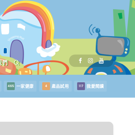
我們
一家健康
產品試用
我愛閱讀
465
4
117