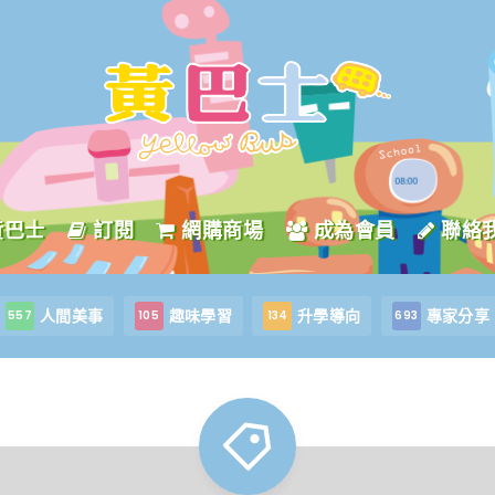
黃巴士
訂閱
網購商場
成為會員
聯絡
人間美事
趣味學習
升學導向
專家分享
557
105
134
693