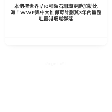
本港擁世界1/10種類石珊瑚更勝加勒比
海！WWF與中大推保育計劃冀3年內重整
吐露港珊瑚群落
Page 1 of 1