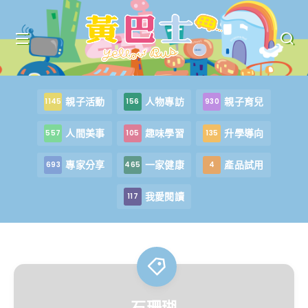
親子活動
人物專訪
親子育兒
1145
156
930
人間美事
趣味學習
升學導向
557
105
135
專家分享
一家健康
產品試用
693
465
4
我愛閱讀
117
石珊瑚