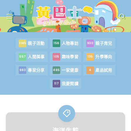
親子活動
人物專訪
親子育兒
1145
156
930
人間美事
趣味學習
升學導向
557
105
135
專家分享
一家健康
產品試用
693
465
4
我愛閱讀
117
海洋生態