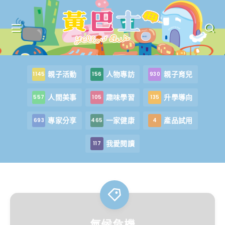
親子活動
人物專訪
親子育兒
1145
156
930
人間美事
趣味學習
升學導向
557
105
135
專家分享
一家健康
產品試用
693
465
4
我愛閱讀
117
氣候危機