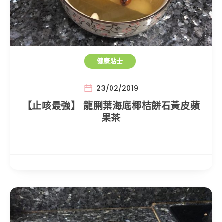
健康貼士
23/02/2019
【止咳最強】 龍脷葉海底椰桔餅石黃皮蘋
果茶