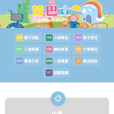
親子活動
人物專訪
親子育兒
1145
156
930
人間美事
趣味學習
升學導向
557
105
135
專家分享
一家健康
產品試用
693
465
4
我愛閱讀
117
止咳