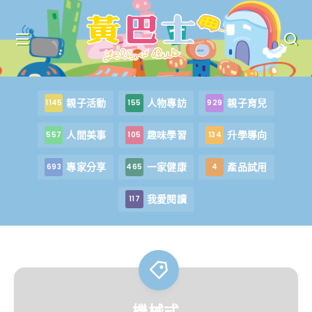
親子活動
人物專訪
親子育兒
1145
155
929
人間美事
趣味學習
升學導向
557
105
134
專家分享
一家健康
產品試用
693
465
4
我愛閱讀
117
機械式