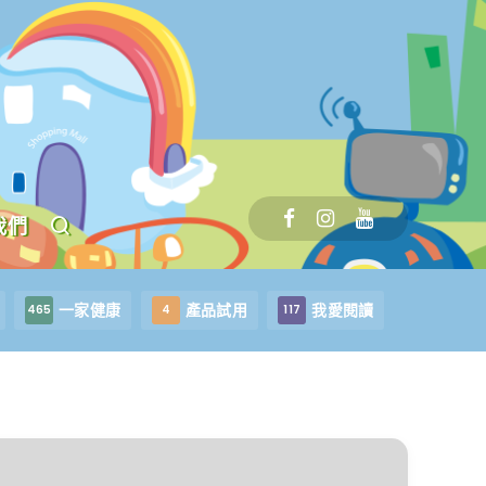
我們
一家健康
產品試用
我愛閱讀
465
4
117