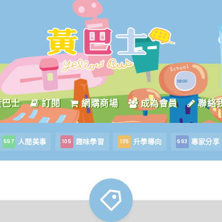
黃巴士
訂閱
網購商場
成為會員
聯絡
人間美事
趣味學習
升學導向
專家分享
557
105
135
693