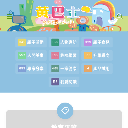
親子活動
人物專訪
親子育兒
1145
156
929
人間美事
趣味學習
升學導向
557
105
135
專家分享
一家健康
產品試用
693
465
4
我愛閱讀
117
教育平等