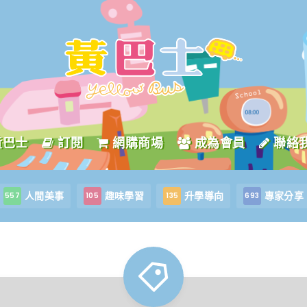
黃巴士
訂閱
網購商場
成為會員
聯絡
人間美事
趣味學習
升學導向
專家分享
557
105
135
693