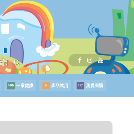
我們
一家健康
產品試用
我愛閱讀
465
4
117