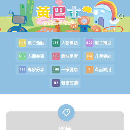
親子活動
人物專訪
親子育兒
1145
155
929
人間美事
趣味學習
升學導向
557
105
134
專家分享
一家健康
產品試用
693
465
4
我愛閱讀
117
採蠔