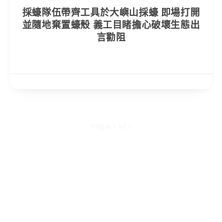
採蠔隊伍帶齊工具於大嶼山採蠔 即場打開
並隨地棄置蠔殼 義工目睹擔心破壞生態出
言勸阻
Page 1 of 1