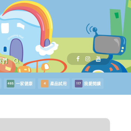
我們
一家健康
產品試用
我愛閱讀
465
4
117