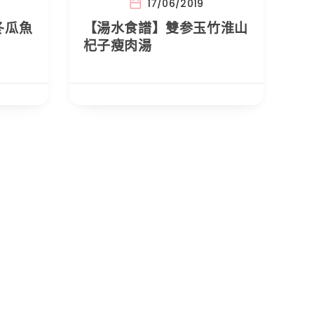
17/06/2019
冬瓜魚
【湯水食譜】雙参玉竹淮山
杞子瘦肉湯