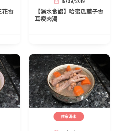
18/09/2019
王花雪
【湯水食譜】哈蜜瓜蓮子雪
耳瘦肉湯
住家湯水