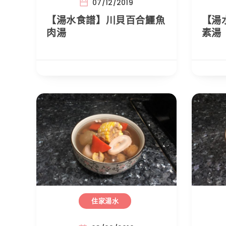
07/12/2019
【湯水食譜】川貝百合鱷魚
【湯
肉湯
素湯
住家湯水