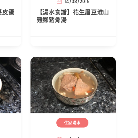
14/08/2019
荽皮蛋
【湯水食譜】花生眉豆淮山
雞腳豬骨湯
住家湯水