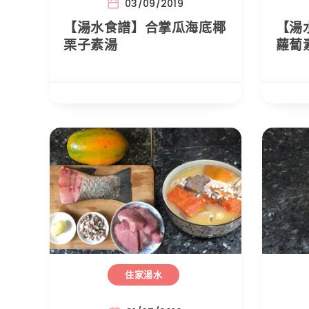
03/09/2019
【湯水食譜】合掌瓜海底椰
【湯
栗子素湯
蘿蔔
住家湯水