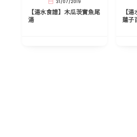
31/07/2019
【湯水食譜】木瓜茨實魚尾
【湯
湯
蓮子