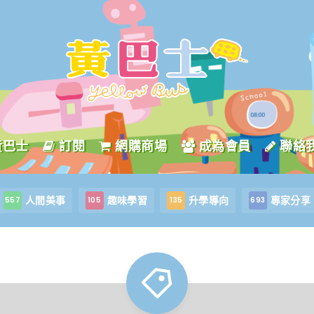
黃巴士
訂閱
網購商場
成為會員
聯絡
人間美事
趣味學習
升學導向
專家分享
557
105
135
693