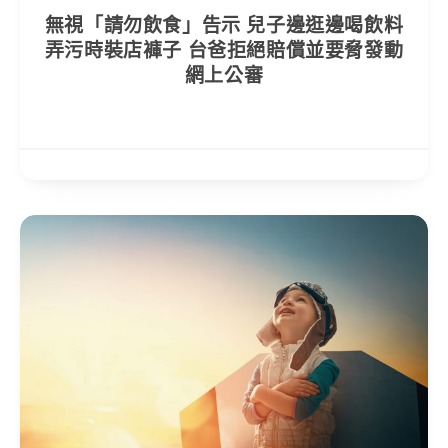
無視「請勿飲食」告示 兒子邊逛邊喝飲料
弄污時裝店褲子 台爸拒絕賠償並要脅發動
網上公審