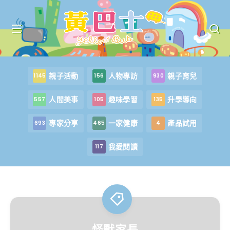
親子活動
人物專訪
親子育兒
1145
156
930
人間美事
趣味學習
升學導向
557
105
135
專家分享
一家健康
產品試用
693
465
4
我愛閱讀
117
怪獸家長