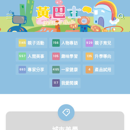
親子活動
人物專訪
親子育兒
1145
156
929
人間美事
趣味學習
升學導向
557
105
135
專家分享
一家健康
產品試用
693
465
4
我愛閱讀
117
城市美學