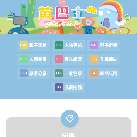
親子活動
人物專訪
親子育兒
1145
156
930
人間美事
趣味學習
升學導向
557
105
135
專家分享
一家健康
產品試用
693
465
4
我愛閱讀
117
困難