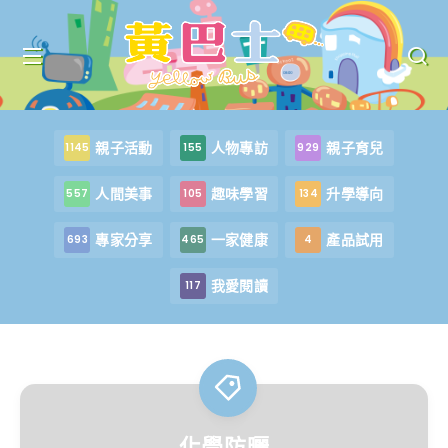
親子活動
人物專訪
親子育兒
1145
155
929
人間美事
趣味學習
升學導向
557
105
134
專家分享
一家健康
產品試用
693
465
4
我愛閱讀
117
化學防曬