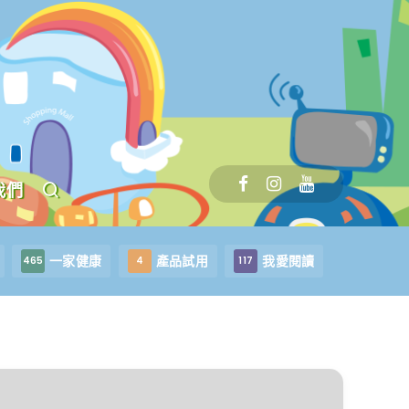
我們
一家健康
產品試用
我愛閱讀
465
4
117