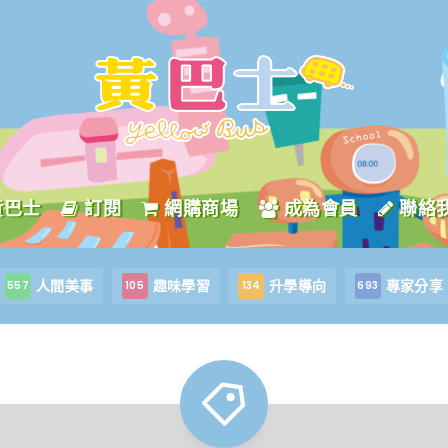
黃巴士
訂閱
網購商場
成為會員
聯絡
人間美事
趣味學習
升學導向
專家分享
557
105
134
693