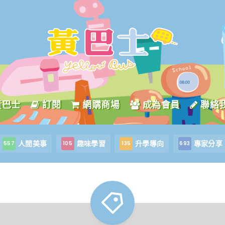
黃巴士
訂閱
網購商場
成為會員
聯絡
人間美事
趣味學習
升學導向
專家分享
557
105
135
693