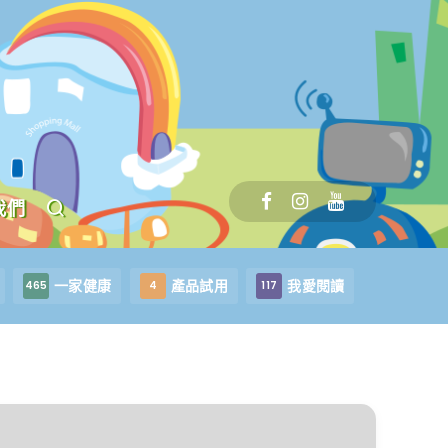
我們
一家健康
產品試用
我愛閱讀
465
4
117